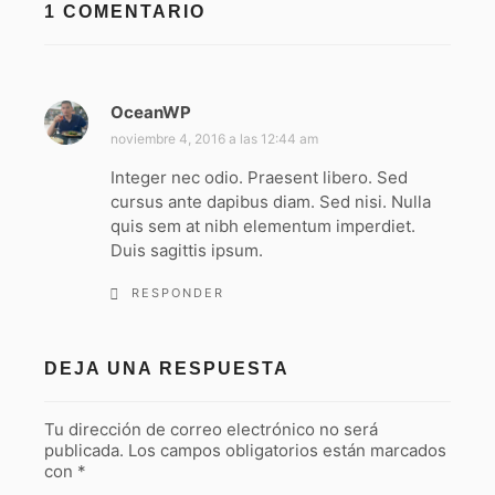
1 COMENTARIO
OceanWP
d
i
noviembre 4, 2016 a las 12:44 am
c
Integer nec odio. Praesent libero. Sed
e
cursus ante dapibus diam. Sed nisi. Nulla
:
quis sem at nibh elementum imperdiet.
Duis sagittis ipsum.
RESPONDER
DEJA UNA RESPUESTA
Tu dirección de correo electrónico no será
publicada.
Los campos obligatorios están marcados
con
*