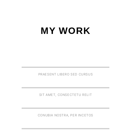
MY WORK
PRAESENT LIBERO SED CURSUS
SIT AMET, CONSECTETU RELIT
CONUBIA NOSTRA, PER INCETOS