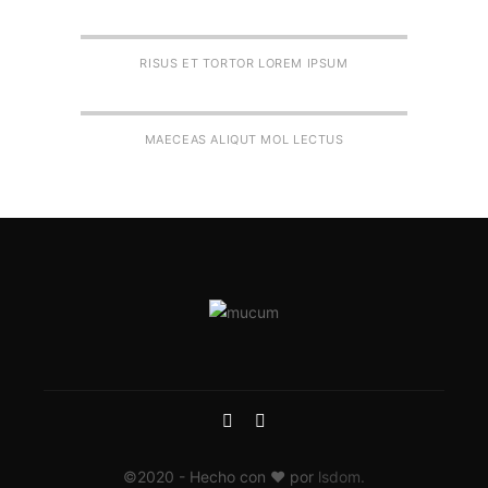
RISUS ET TORTOR LOREM IPSUM
MAECEAS ALIQUT MOL LECTUS
©2020 - Hecho con ♥ por
lsdom.